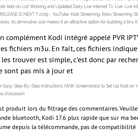
Kodi Add-on List Working and Updated Daily Live Internet Tv, Live. Live In
 RELEASE IS NEXT !! 2019 - YouTube. Kodi Streaming, Roku Streaming Sti
. its diminutive size makes it an attractive option for building a tiny 
 un complément Kodi intégré appelé PVR IPTV
s fichiers m3u. En fait, ces fichiers indiqu
les trouver est simple, c’est donc par reche
 sont pas mis à jour et
per Easy Step-By-Step Instructions (With Screenshots) to Set Up Kodi on
ou d'occasion
t produit lors du filtrage des commentaires. Veuille
ande bluetooth, Kodi 17.6 plus rapide que sur ma b
volume depuis la télécommande, pas de compatibilité