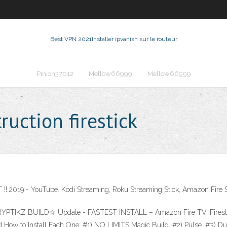
Best VPN 2021
Installer ipvanish sur le routeur
Pinion37012
Mellow66999
Mellow66999
ruction firestick
! 2019 - YouTube. Kodi Streaming, Roku Streaming Stick, Amazon Fire St
PTIKZ BUILD☆ Update - FASTEST INSTALL – Amazon Fire TV, Firestick
 and How to Install Each One: #1) NO LIMITS Magic Build, #2) Pulse, #3) D