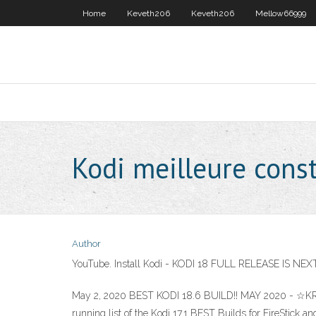
Home
Keveth206
Keveth206
Mellow66999
Kodi meilleure const
Author
YouTube. Install Kodi - KODI 18 FULL RELEASE IS NEXT !
May 2, 2020 BEST KODI 18.6 BUILD!! MAY 2020 - ☆KRY
running list of the Kodi 17.1 BEST Builds for FireStick