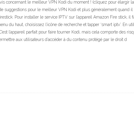
avis concernant le meilleur VPN Kodi du moment ! (cliquez pour élargir la 
de suggestions pour le meilleur VPN Kodi et plus généralement quand il s
restick. Pour installer le service IPTV sur l’appareil Amazon Fire stick, il 
u du haut, choisissez l’icône de recherche et tapper ‘smart iptv’. En uti
. C’est l’appareil parfait pour faire tourner Kodi, mais cela comporte des
ermettre aux utilisateurs d’accéder à du contenu protégé par le droit d