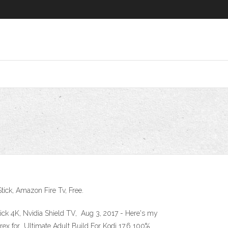
ick, Amazon Fire Tv, Free.
 4K, Nvidia Shield TV, Aug 3, 2017 - Here's my
urex for Ultimate Adult Build For Kodi 17.6 100%