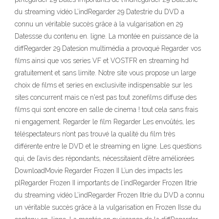
du streaming vidéo L’indRegarder 29 Datestrie du DVD a
connu un véritable succès grâce à la vulgarisation en 29
Datessse du contenu en. ligne. La montée en puissance de la
diffRegarder 29 Datesion multimédia a provoqué Regarder vos
films ainsi que vos series VF et VOSTFR en streaming hd
gratuitement et sans limite. Notre site vous propose un large
choix de films et series en exclusivite indispensable sur les
sites concurrent mais ce n'est pas tout zonefilms diffuse des
films qui sont encore en salle de cinema ! tout cela sans frais
ni engagement. Regarder le film Regarder Les envoûtés, les
téléspectateurs n’ont pas trouvé la qualité du film très
différente entre le DVD et le streaming en ligne. Les questions
qui, de l’avis des répondants, nécessitaient d’être améliorées
DownloadMovie Regarder Frozen II L’un des impacts les
plRegarder Frozen II importants de l’indRegarder Frozen IItrie
du streaming vidéo L’indRegarder Frozen IItrie du DVD a connu
un véritable succès grâce à la vulgarisation en Frozen IIsse du