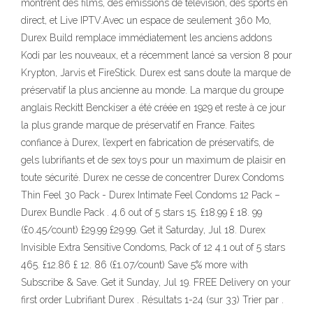
montrent des films, des émissions de télévision, des sports en
direct, et Live IPTV.Avec un espace de seulement 360 Mo,
Durex Build remplace immédiatement les anciens addons
Kodi par les nouveaux, et a récemment lancé sa version 8 pour
Krypton, Jarvis et FireStick. Durex est sans doute la marque de
préservatif la plus ancienne au monde. La marque du groupe
anglais Reckitt Benckiser a été créée en 1929 et reste à ce jour
la plus grande marque de préservatif en France. Faites
confiance à Durex, l’expert en fabrication de préservatifs, de
gels lubrifiants et de sex toys pour un maximum de plaisir en
toute sécurité. Durex ne cesse de concentrer Durex Condoms
Thin Feel 30 Pack - Durex Intimate Feel Condoms 12 Pack –
Durex Bundle Pack . 4.6 out of 5 stars 15. £18.99 £ 18. 99
(£0.45/count) £29.99 £29.99. Get it Saturday, Jul 18. Durex
Invisible Extra Sensitive Condoms, Pack of 12 4.1 out of 5 stars
465. £12.86 £ 12. 86 (£1.07/count) Save 5% more with
Subscribe & Save. Get it Sunday, Jul 19. FREE Delivery on your
first order Lubrifiant Durex . Résultats 1-24 (sur 33) Trier par .