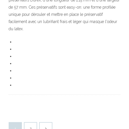
préservatifs Durex, d'une longueur de 215 mm et d'une largeur
de 57 mm. Ces préservatifs sont easy-on: une forme profilée
unique pour dérouler et mettre en place le préservatif
facilement avec un lubrifiant frais et léger qui masque l'odeur
du latex.
1
2